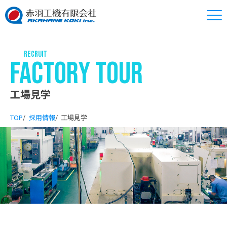
本
文
へ
移
RECRUIT
動
FACTORY TOUR
工場見学
TOP
採用情報
工場見学